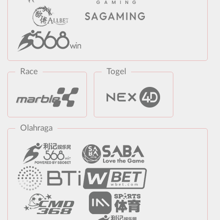
Race
Togel
Olahraga