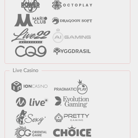
Live Casino