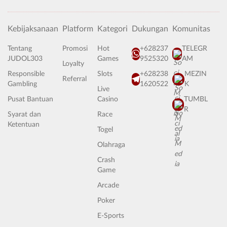
Kebijaksanaan
Platform
Kategori
Dukungan
Komunitas
Tentang
Promosi
Hot
+628237
TELEGR
JUDOL303
Games
9525320
AM
Loyalty
Responsible
Slots
+628238
MEZIN
Referral
Gambling
1620522
K
Live
Pusat Bantuan
Casino
TUMBL
R
Syarat dan
Race
Ketentuan
Togel
Olahraga
Crash
Game
Arcade
Poker
E-Sports