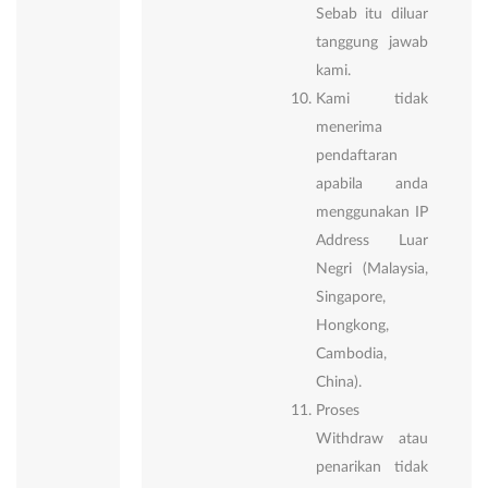
Sebab itu diluar
tanggung jawab
kami.
Kami tidak
menerima
pendaftaran
apabila anda
menggunakan IP
Address Luar
Negri (Malaysia,
Singapore,
Hongkong,
Cambodia,
China).
Proses
Withdraw atau
penarikan tidak