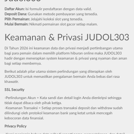
Daftar Akun:
Isi formulir pendaftaran dengan data valid.
Deposit Dana:
Gunakan metode pembayaran yang tersedia.
Pilih Permainan:
Jelajahi koleksi slot yang tersedia.
Mulai Bermain:
Nikmati permainan slot gacor setiap malam.
Keamanan & Privasi JUDOL303
Di Tahun 2026 ini keamanan data dan privasi menjadi pertimbangan utama
bagi para pemain dalam memilih platform hiburan online maka JUDOL303
hadir dengan menerapkan system keamanan & privasi yang nyaman dan aman
bagi setiap membernya.
Berikut adalah pilar utama sistem perlindungan yang diterapkan oleh
JUDOL303 untuk memastikan pengalaman bermain Anda bebas dari rasa
khawatir.
SSL Security
-Perlindungan Akun = Kata sandi dan detail login Anda dienkripsi sehingga
tidak dapat dibaca oleh pihak ketiga.
-Keamanan Transaksi = Setiap proses transaksi deposit dan withdraw sudah
dilindungi oleh protokol keamanan bank yang ketat untuk mencegah
kebocoran data finansial.
Privacy Policy