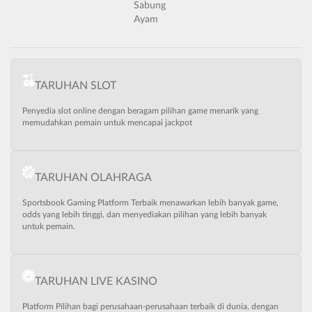
Sabung
Ayam
TARUHAN SLOT
Penyedia slot online dengan beragam pilihan game menarik yang
memudahkan pemain untuk mencapai jackpot
TARUHAN OLAHRAGA
Sportsbook Gaming Platform Terbaik menawarkan lebih banyak game,
odds yang lebih tinggi, dan menyediakan pilihan yang lebih banyak
untuk pemain.
TARUHAN LIVE KASINO
Platform Pilihan bagi perusahaan-perusahaan terbaik di dunia, dengan