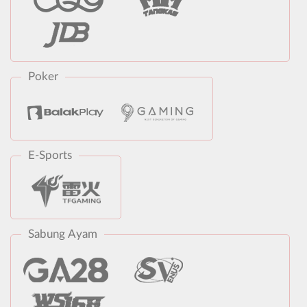
Poker
E-Sports
Sabung Ayam