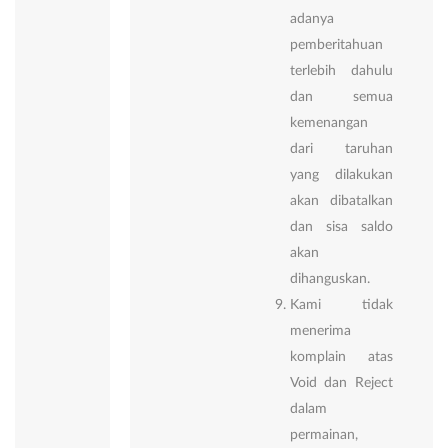
adanya
pemberitahuan
terlebih dahulu
dan semua
kemenangan
dari taruhan
yang dilakukan
akan dibatalkan
dan sisa saldo
akan
dihanguskan.
Kami tidak
menerima
komplain atas
Void dan Reject
dalam
permainan,