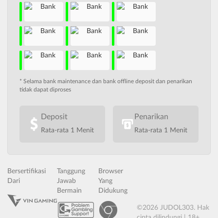
* Selama bank maintenance dan bank offline deposit dan penarikan
tidak dapat diproses
Deposit
Penarikan
Rata-rata 1 Menit
Rata-rata 1 Menit
Bersertifikasi
Tanggung
Browser
Dari
Jawab
Yang
Bermain
Didukung
©2026 JUDOL303. Hak
cipta dilindungi | 18+