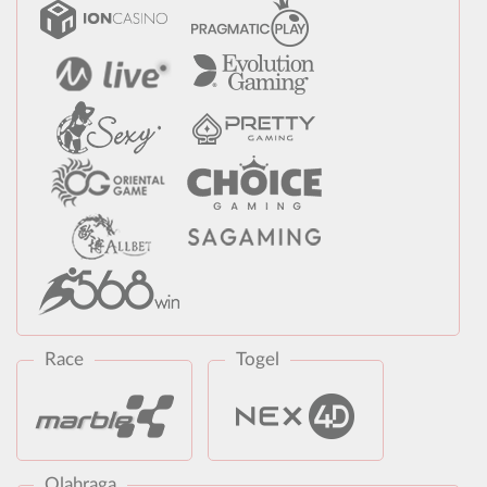
Race
Togel
Olahraga