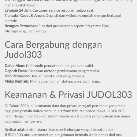
RTP Tinggi & Jackpot Besar:
Permainan dengan RTP hingga 98% untuk peluang
menang lebih besar.
Layanan 24 Jam:
Customer service responsif setiap saat.
Transaksi Cepat & Aman:
Deposit dan withdraw mudah dengan berbagai
metode.
Beragam Permainan:
Slot dari provider top seperti Pragmatic Play,
Microgaming, dan lainnya.
Cara Bergabung dengan
Judol303
Daftar Akun:
Isi formulir pendaftaran dengan data valid.
Deposit Dana:
Gunakan metode pembayaran yang tersedia.
Pilih Permainan:
Jelajahi koleksi slot yang tersedia.
Mulai Bermain:
Nikmati permainan slot gacor setiap malam.
Keamanan & Privasi JUDOL303
Di Tahun 2026 ini keamanan data dan privasi menjadi pertimbangan utama
bagi para pemain dalam memilih platform hiburan online maka JUDOL303
hadir dengan menerapkan system keamanan & privasi yang nyaman dan aman
bagi setiap membernya.
Berikut adalah pilar utama sistem perlindungan yang diterapkan oleh
JUDOL303 untuk memastikan pengalaman bermain Anda bebas dari rasa