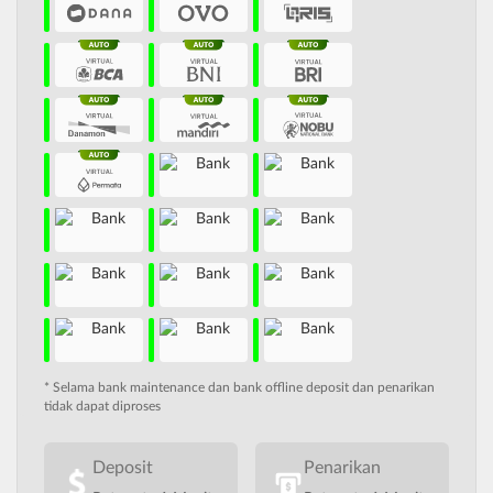
* Selama bank maintenance dan bank offline deposit dan penarikan
tidak dapat diproses
Deposit
Penarikan