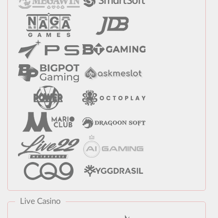
Live Casino