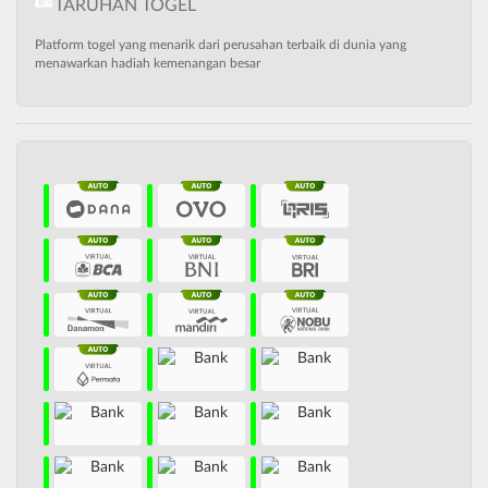
TARUHAN TOGEL
Platform togel yang menarik dari perusahan terbaik di dunia yang
menawarkan hadiah kemenangan besar