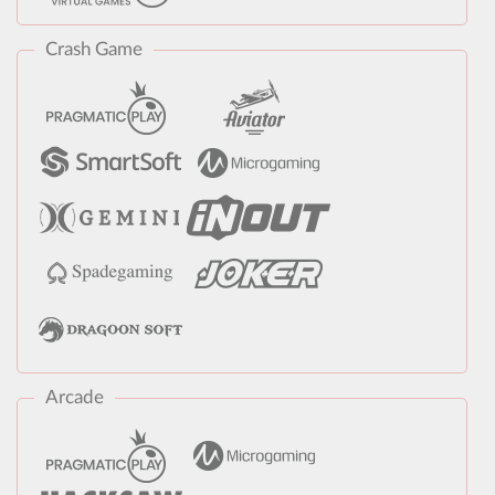
Crash Game
Arcade