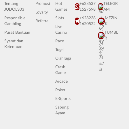
Tentang
Promosi
Hot
+628537
TELEGR
JUDOL303
Games
1527598
AM
Loyalty
Responsible
Slots
+628238
MEZIN
Referral
Gambling
1620522
K
Live
Pusat Bantuan
Casino
TUMBL
R
Syarat dan
Race
Ketentuan
Togel
Olahraga
Crash
Game
Arcade
Poker
E-Sports
Sabung
Ayam