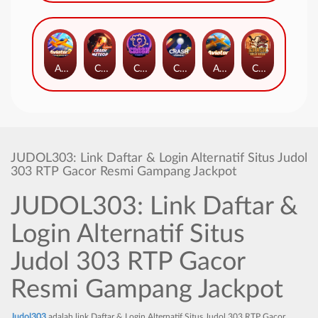
Aviator2-Sky Elite
Crash Meteor
Crash Neon
Crash Classic
Aviator
Crash Gold Rush
JUDOL303: Link Daftar & Login Alternatif Situs Judol
303 RTP Gacor Resmi Gampang Jackpot
JUDOL303: Link Daftar &
Login Alternatif Situs
Judol 303 RTP Gacor
Resmi Gampang Jackpot
Judol303
adalah link Daftar & Login Alternatif Situs Judol 303 RTP Gacor