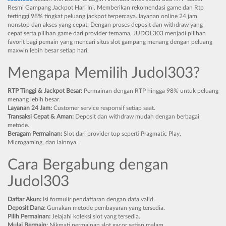
Resmi Gampang Jackpot Hari Ini. Memberikan rekomendasi game dan Rtp
tertinggi 98% tingkat peluang jackpot terpercaya. layanan online 24 jam
nonstop dan akses yang cepat. Dengan proses deposit dan withdraw yang
cepat serta pilihan game dari provider ternama, JUDOL303 menjadi pilihan
favorit bagi pemain yang mencari situs slot gampang menang dengan peluang
maxwin lebih besar setiap hari.
Mengapa Memilih Judol303?
RTP Tinggi & Jackpot Besar:
Permainan dengan RTP hingga 98% untuk peluang
menang lebih besar.
Layanan 24 Jam:
Customer service responsif setiap saat.
Transaksi Cepat & Aman:
Deposit dan withdraw mudah dengan berbagai
metode.
Beragam Permainan:
Slot dari provider top seperti Pragmatic Play,
Microgaming, dan lainnya.
Cara Bergabung dengan
Judol303
Daftar Akun:
Isi formulir pendaftaran dengan data valid.
Deposit Dana:
Gunakan metode pembayaran yang tersedia.
Pilih Permainan:
Jelajahi koleksi slot yang tersedia.
Mulai Bermain:
Nikmati permainan slot gacor setiap malam.