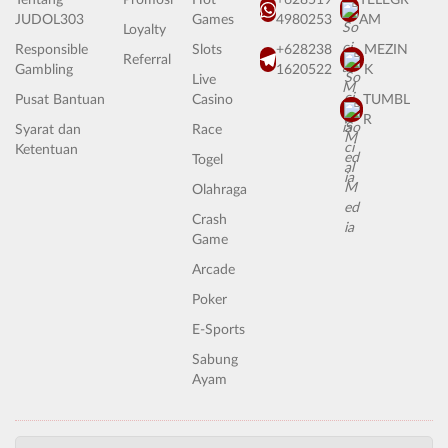
JUDOL303
Games
4980253
AM
Loyalty
Responsible
Slots
+628238
MEZIN
Referral
Gambling
1620522
K
Live
Pusat Bantuan
Casino
TUMBL
R
Syarat dan
Race
Ketentuan
Togel
Olahraga
Crash
Game
Arcade
Poker
E-Sports
Sabung
Ayam