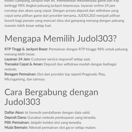
Resmi Gampang Jackpot Hari Ini. Memberikan rekomendasi game dan Rtp
tertinggi 98% tingkat peluang jackpot terpercaya. layanan online 24 jam
nonstop dan akses yang cepat. Dengan proses deposit dan withdraw yang
cepat serta pilihan game dari provider ternama, JUDOL303 menjadi pilihan
favorit bagi pemain yang mencari situs slot gampang menang dengan peluang
maxwin lebih besar setiap hari.
Mengapa Memilih Judol303?
RTP Tinggi & Jackpot Besar:
Permainan dengan RTP hingga 98% untuk peluang
menang lebih besar.
Layanan 24 Jam:
Customer service responsif setiap saat.
Transaksi Cepat & Aman:
Deposit dan withdraw mudah dengan berbagai
metode.
Beragam Permainan:
Slot dari provider top seperti Pragmatic Play,
Microgaming, dan lainnya.
Cara Bergabung dengan
Judol303
Daftar Akun:
Isi formulir pendaftaran dengan data valid.
Deposit Dana:
Gunakan metode pembayaran yang tersedia.
Pilih Permainan:
Jelajahi koleksi slot yang tersedia.
Mulai Bermain:
Nikmati permainan slot gacor setiap malam.