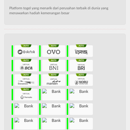
Platform togel yang menarik dari perusahan terbaik di dunia yang
menawarkan hadiah kemenangan besar