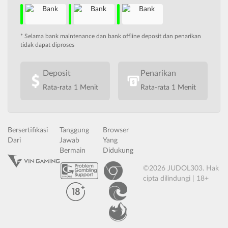
* Selama bank maintenance dan bank offline deposit dan penarikan
tidak dapat diproses
Deposit
Penarikan
Rata-rata 1 Menit
Rata-rata 1 Menit
Bersertifikasi
Tanggung
Browser
Dari
Jawab
Yang
Bermain
Didukung
©2026 JUDOL303. Hak
cipta dilindungi | 18+