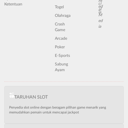
Ketentuan
Togel
Olahraga
Crash
Game
Arcade
Poker
E-Sports
Sabung
Ayam
TARUHAN SLOT
Penyedia slot online dengan beragam pilihan game menarik yang
memudahkan pemain untuk mencapai jackpot