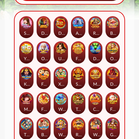
Since I'm here
Diamond buffalo
Dragon Gem2
Arctic Clash
ROMAN WARRIOR
Big Eater
Yuanbao Mahjong
Olympus - Zeus
Unparalleled Phoenix Dynasty
Fortune's Treasure
Dragon777
OLYMPUS DEMETER
KING ARTHUR
Fuwa Baoxi
X'Mas LABUBU
SAFARI HEAT 2-MULTIPLY FUN
Money Rush
Dragon’s Treasures
Mansion Battle Royale
Fire Dragon
Water Dragon
Treasure Hunters
Circus-Lucky Mix
Fortune Cat
Time Machine
Beach Baby
Wonderland
Rich Fortune
Weird Xmas2
Gold Fairy 2