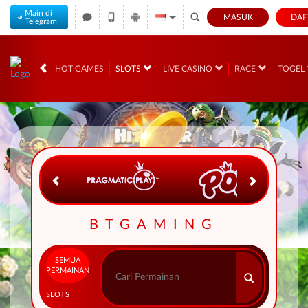
Main di
MASUK
DAF
Telegram
IDR
12,673,837,
HOT GAMES
SLOTS
LIVE CASINO
RACE
TOGEL
BTGAMING
SEMUA
PERMAINAN
SLOTS