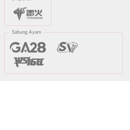
Sabung Ayam