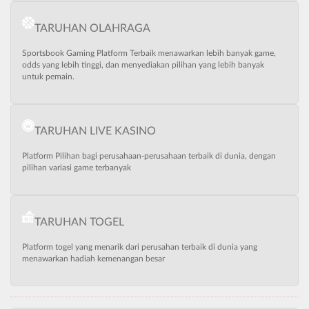
TARUHAN OLAHRAGA
Sportsbook Gaming Platform Terbaik menawarkan lebih banyak game,
odds yang lebih tinggi, dan menyediakan pilihan yang lebih banyak
untuk pemain.
TARUHAN LIVE KASINO
Platform Pilihan bagi perusahaan-perusahaan terbaik di dunia, dengan
pilihan variasi game terbanyak
TARUHAN TOGEL
Platform togel yang menarik dari perusahan terbaik di dunia yang
menawarkan hadiah kemenangan besar