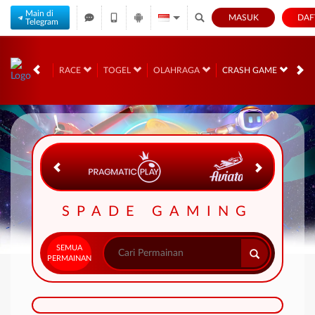
Main di
MASUK
DAF
Telegram
VE CASINO
RACE
TOGEL
OLAHRAGA
CRASH GAME
AR
SPADE GAMING
SEMUA
PERMAINAN