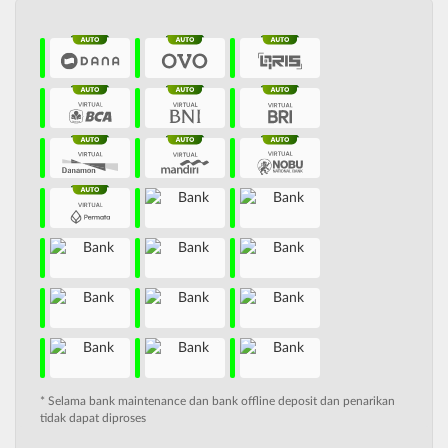
* Selama bank maintenance dan bank offline deposit dan penarikan
tidak dapat diproses