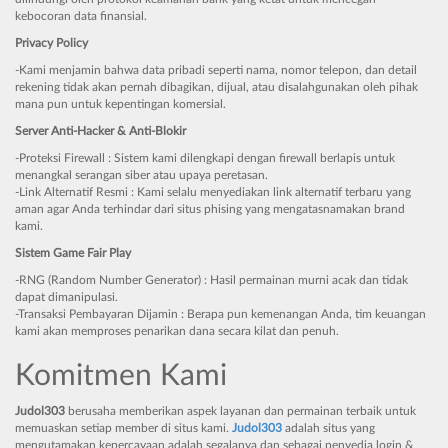
kebocoran data finansial.
Privacy Policy
-Kami menjamin bahwa data pribadi seperti nama, nomor telepon, dan detail
rekening tidak akan pernah dibagikan, dijual, atau disalahgunakan oleh pihak
mana pun untuk kepentingan komersial.
Server Anti-Hacker & Anti-Blokir
-Proteksi Firewall : Sistem kami dilengkapi dengan firewall berlapis untuk
menangkal serangan siber atau upaya peretasan.
-Link Alternatif Resmi : Kami selalu menyediakan link alternatif terbaru yang
aman agar Anda terhindar dari situs phising yang mengatasnamakan brand
kami.
Sistem Game Fair Play
-RNG (Random Number Generator) : Hasil permainan murni acak dan tidak
dapat dimanipulasi.
-Transaksi Pembayaran Dijamin : Berapa pun kemenangan Anda, tim keuangan
kami akan memproses penarikan dana secara kilat dan penuh.
Komitmen Kami
Judol303
berusaha memberikan aspek layanan dan permainan terbaik untuk
memuaskan setiap member di situs kami.
Judol303
adalah situs yang
mengutamakan kepercayaan adalah segalanya dan sebagai penyedia login &