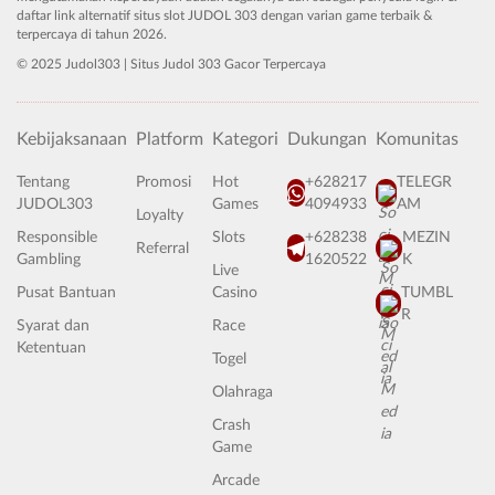
daftar link alternatif situs slot JUDOL 303 dengan varian game terbaik &
terpercaya di tahun 2026.
© 2025 Judol303 | Situs Judol 303 Gacor Terpercaya
Kebijaksanaan
Platform
Kategori
Dukungan
Komunitas
Tentang
Promosi
Hot
+628217
TELEGR
JUDOL303
Games
4094933
AM
Loyalty
Responsible
Slots
+628238
MEZIN
Referral
Gambling
1620522
K
Live
Pusat Bantuan
Casino
TUMBL
R
Syarat dan
Race
Ketentuan
Togel
Olahraga
Crash
Game
Arcade