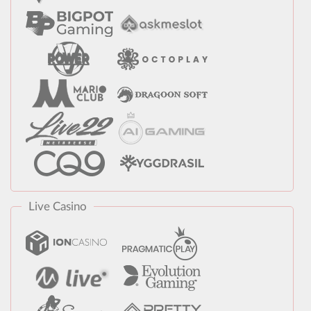
Live Casino