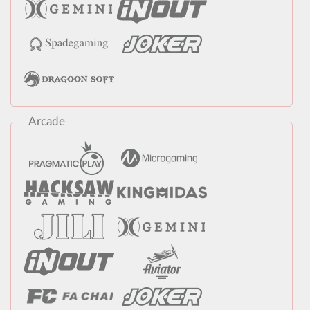
Arcade