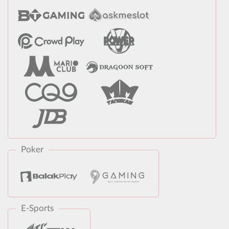
Poker
E-Sports