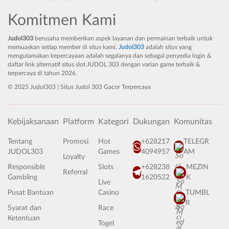
Komitmen Kami
Judol303
berusaha memberikan aspek layanan dan permainan terbaik untuk
memuaskan setiap member di situs kami.
Judol303
adalah situs yang
mengutamakan kepercayaan adalah segalanya dan sebagai penyedia login &
daftar link alternatif situs slot JUDOL 303 dengan varian game terbaik &
terpercaya di tahun 2026.
© 2025 Judol303 | Situs Judol 303 Gacor Terpercaya
Kebijaksanaan
Platform
Kategori
Dukungan
Komunitas
Tentang
Promosi
Hot
+628217
TELEGR
JUDOL303
Games
4094957
AM
Loyalty
Responsible
Slots
+628238
MEZIN
Referral
Gambling
1620522
K
Live
Pusat Bantuan
Casino
TUMBL
R
Syarat dan
Race
Ketentuan
Togel