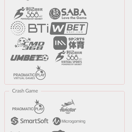
Crash Game