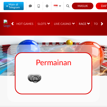
Main di
MASUK
DAF
Telegram
HOT GAMES
SLOTS
LIVE CASINO
RACE
TOGEL
Permainan
i