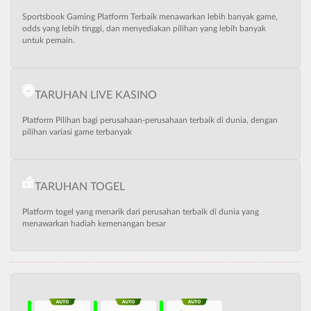
Sportsbook Gaming Platform Terbaik menawarkan lebih banyak game,
odds yang lebih tinggi, dan menyediakan pilihan yang lebih banyak
untuk pemain.
TARUHAN LIVE KASINO
Platform Pilihan bagi perusahaan-perusahaan terbaik di dunia, dengan
pilihan variasi game terbanyak
TARUHAN TOGEL
Platform togel yang menarik dari perusahan terbaik di dunia yang
menawarkan hadiah kemenangan besar