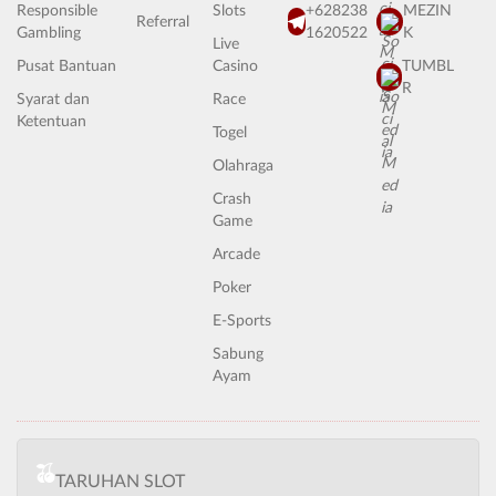
Responsible
Slots
+628238
MEZIN
Referral
Gambling
1620522
K
Live
Pusat Bantuan
Casino
TUMBL
R
Syarat dan
Race
Ketentuan
Togel
Olahraga
Crash
Game
Arcade
Poker
E-Sports
Sabung
Ayam
TARUHAN SLOT