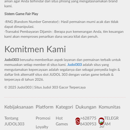
aman agar Anda terhindar dari situs phising yang mengatasnamakan brand
kami.
Sistem Game Fair Play
-RNG (Random Number Generator) : Hasil permainan murni acak dan tidak
dapat dimanipulasi.
-Transaksi Pembayaran Dijamin : Berapa pun kemenangan Anda, tim keuangan
kami akan memproses penarikan dana secara kilat dan penuh.
Komitmen Kami
Judol303
berusaha memberikan aspek layanan dan permainan terbaik untuk
memuaskan setiap member di situs kami.
Judol303
adalah situs yang
mengutamakan kepercayaan adalah segalanya dan sebagai penyedia login &
daftar link alternatif situs slot JUDOL 303 dengan varian game terbaik &
terpercaya di tahun 2026.
© 2025 Judol303 | Situs Judol 303 Gacor Terpercaya
Kebijaksanaan
Platform
Kategori
Dukungan
Komunitas
Tentang
Promosi
Hot
+628775
TELEGR
JUDOL303
Games
6430953
AM
Loyalty