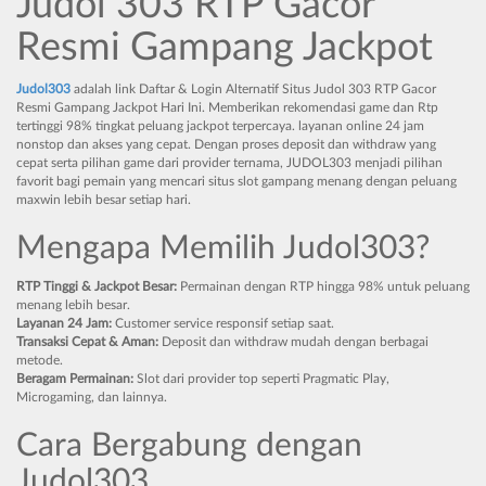
Judol 303 RTP Gacor
Resmi Gampang Jackpot
Judol303
adalah link Daftar & Login Alternatif Situs Judol 303 RTP Gacor
Resmi Gampang Jackpot Hari Ini. Memberikan rekomendasi game dan Rtp
tertinggi 98% tingkat peluang jackpot terpercaya. layanan online 24 jam
nonstop dan akses yang cepat. Dengan proses deposit dan withdraw yang
cepat serta pilihan game dari provider ternama, JUDOL303 menjadi pilihan
favorit bagi pemain yang mencari situs slot gampang menang dengan peluang
maxwin lebih besar setiap hari.
Mengapa Memilih Judol303?
RTP Tinggi & Jackpot Besar:
Permainan dengan RTP hingga 98% untuk peluang
menang lebih besar.
Layanan 24 Jam:
Customer service responsif setiap saat.
Transaksi Cepat & Aman:
Deposit dan withdraw mudah dengan berbagai
metode.
Beragam Permainan:
Slot dari provider top seperti Pragmatic Play,
Microgaming, dan lainnya.
Cara Bergabung dengan
Judol303