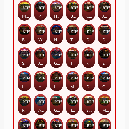
RTP
82%
RTP
82%
RTP
81%
RTP
90%
RTP
94%
RTP
90%
Mister Cashmore
Pirates Gold Rush
Happy Neko
Book of Myth
Christmas Tree of Wonders
Jungle King
RTP
90%
RTP
95%
RTP
91%
RTP
83%
RTP
90%
RTP
93%
Baby Cai Shen
Wow Prosperity
Highway Fortune
Tiger Warrior
Dragon Empire
Double Flame
RTP
84%
RTP
88%
RTP
92%
RTP
92%
RTP
83%
RTP
95%
Sweet Bakery
Journey to the Wild
Galaxy Guardian
Three Lucky Stars
Fruit Ninja Fury
Emperor Gate
RTP
89%
RTP
87%
RTP
85%
RTP
80%
RTP
87%
RTP
87%
Iceland SA
Hugon Quest
Lucky Meow
Mr Chu Tycoon
Dragon Gold
Christmas Miracles
RTP
91%
RTP
82%
RTP
92%
RTP
82%
RTP
95%
RTP
93%
Pocket Mon Go
Adventure Iceland
Great Stars
Triple Panda
Secrets of Anubis
Money Mouse
RTP
93%
RTP
91%
RTP
90%
RTP
79%
RTP
89%
RTP
95%