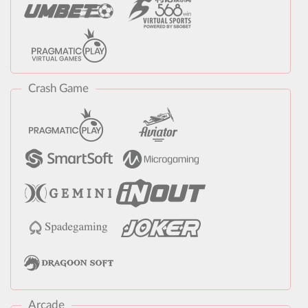
Crash Game
Arcade