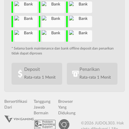
* Selama bank maintenance dan bank offline deposit dan penarikan
tidak dapat diproses
Deposit
Penarikan
Rata-rata 1 Menit
Rata-rata 1 Menit
Bersertifikasi
Tanggung
Browser
Dari
Jawab
Yang
Bermain
Didukung
©2026 JUDOL303. Hak