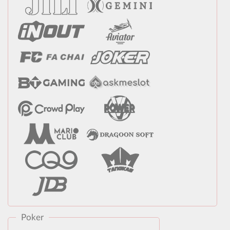
Poker