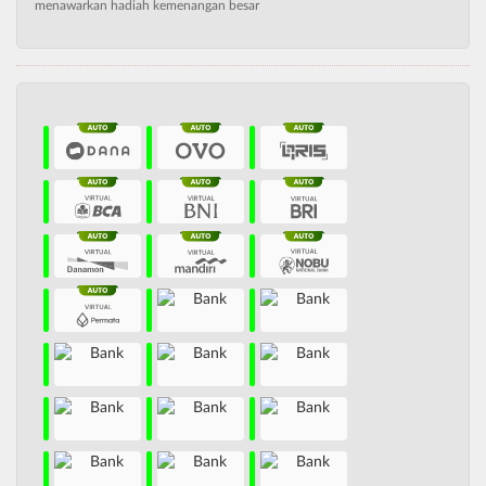
menawarkan hadiah kemenangan besar