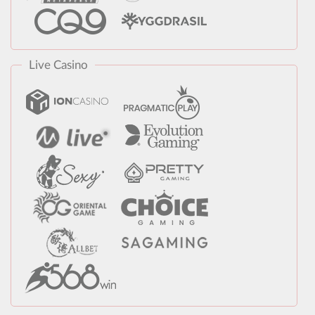
Live Casino