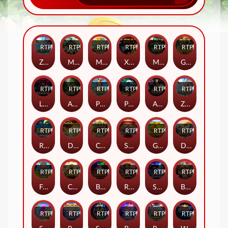
RTP
98%
RTP
95%
RTP
98%
RTP
97%
RTP
96%
RTP
98%
Zeustrike
Maya: Elemental Totem
Mahjong Roar
Xiang Qi Ways 2
Maya: Elemental Totem 2
Golden Egypt
RTP
95%
RTP
98%
RTP
97%
RTP
95%
RTP
98%
RTP
98%
Last Samurai
Aztec: Bonus Hunt 2
Pinata Fest
Phantom Multiplier
Aztec: Gold Temple
Zeustrike Xmas
RTP
96%
RTP
96%
RTP
95%
RTP
98%
RTP
95%
RTP
97%
Rush Hour Gold
Dragon Chi’s Quest
Crazy Bounty: Jackpot
Slotto 4D
Golden Football
Dragon Chi's Quest 2
RTP
95%
RTP
98%
RTP
82%
RTP
94%
RTP
95%
RTP
83%
Football Fever
Cai Shen Fortune
Boom of Prosperity
Rhapsody of Muertos
Starry Adventure
BlackJack21
RTP
90%
RTP
91%
RTP
86%
RTP
82%
RTP
90%
RTP
84%