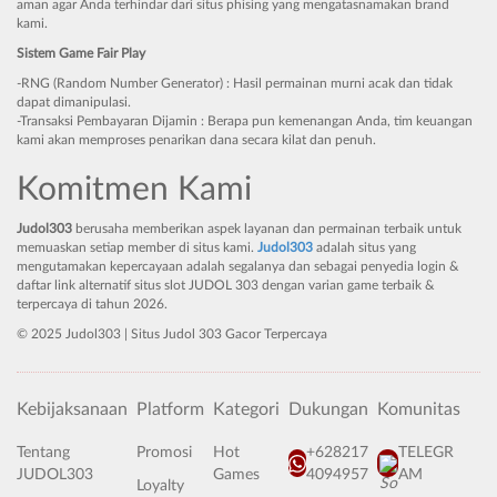
aman agar Anda terhindar dari situs phising yang mengatasnamakan brand
kami.
Sistem Game Fair Play
-RNG (Random Number Generator) : Hasil permainan murni acak dan tidak
dapat dimanipulasi.
-Transaksi Pembayaran Dijamin : Berapa pun kemenangan Anda, tim keuangan
kami akan memproses penarikan dana secara kilat dan penuh.
Komitmen Kami
Judol303
berusaha memberikan aspek layanan dan permainan terbaik untuk
memuaskan setiap member di situs kami.
Judol303
adalah situs yang
mengutamakan kepercayaan adalah segalanya dan sebagai penyedia login &
daftar link alternatif situs slot JUDOL 303 dengan varian game terbaik &
terpercaya di tahun 2026.
© 2025 Judol303 | Situs Judol 303 Gacor Terpercaya
Kebijaksanaan
Platform
Kategori
Dukungan
Komunitas
Tentang
Promosi
Hot
+628217
TELEGR
JUDOL303
Games
4094957
AM
Loyalty