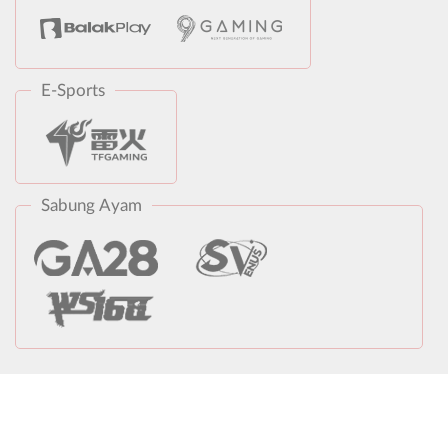
E-Sports
Sabung Ayam