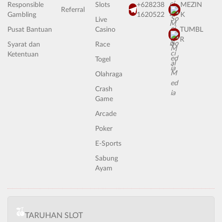
Responsible
Slots
+628238
MEZIN
Referral
Gambling
1620522
K
Live
Pusat Bantuan
Casino
TUMBL
R
Syarat dan
Race
Ketentuan
Togel
Olahraga
Crash
Game
Arcade
Poker
E-Sports
Sabung
Ayam
TARUHAN SLOT