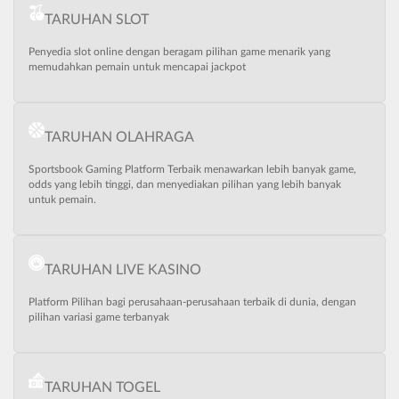
TARUHAN SLOT
Penyedia slot online dengan beragam pilihan game menarik yang
memudahkan pemain untuk mencapai jackpot
TARUHAN OLAHRAGA
Sportsbook Gaming Platform Terbaik menawarkan lebih banyak game,
odds yang lebih tinggi, dan menyediakan pilihan yang lebih banyak
untuk pemain.
TARUHAN LIVE KASINO
Platform Pilihan bagi perusahaan-perusahaan terbaik di dunia, dengan
pilihan variasi game terbanyak
TARUHAN TOGEL