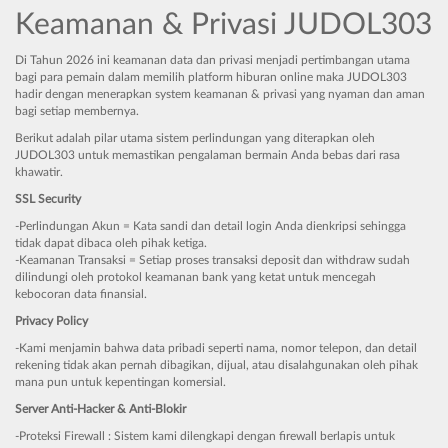
Keamanan & Privasi JUDOL303
Di Tahun 2026 ini keamanan data dan privasi menjadi pertimbangan utama
bagi para pemain dalam memilih platform hiburan online maka JUDOL303
hadir dengan menerapkan system keamanan & privasi yang nyaman dan aman
bagi setiap membernya.
Berikut adalah pilar utama sistem perlindungan yang diterapkan oleh
JUDOL303 untuk memastikan pengalaman bermain Anda bebas dari rasa
khawatir.
SSL Security
-Perlindungan Akun = Kata sandi dan detail login Anda dienkripsi sehingga
tidak dapat dibaca oleh pihak ketiga.
-Keamanan Transaksi = Setiap proses transaksi deposit dan withdraw sudah
dilindungi oleh protokol keamanan bank yang ketat untuk mencegah
kebocoran data finansial.
Privacy Policy
-Kami menjamin bahwa data pribadi seperti nama, nomor telepon, dan detail
rekening tidak akan pernah dibagikan, dijual, atau disalahgunakan oleh pihak
mana pun untuk kepentingan komersial.
Server Anti-Hacker & Anti-Blokir
-Proteksi Firewall : Sistem kami dilengkapi dengan firewall berlapis untuk