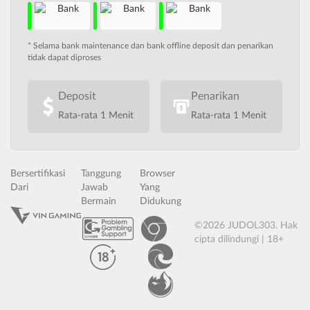
* Selama bank maintenance dan bank offline deposit dan penarikan
tidak dapat diproses
Deposit
Penarikan
Rata-rata 1 Menit
Rata-rata 1 Menit
Bersertifikasi
Tanggung
Browser
Dari
Jawab
Yang
Bermain
Didukung
©2026 JUDOL303. Hak
cipta dilindungi | 18+