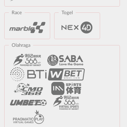
Race
Togel
Olahraga