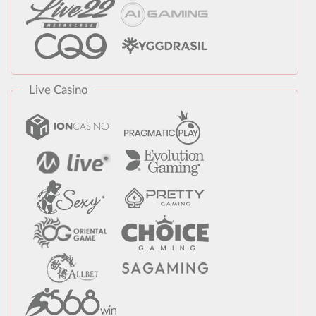
Live Casino