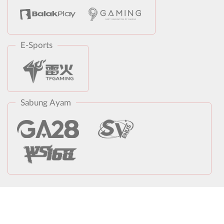
E-Sports
Sabung Ayam