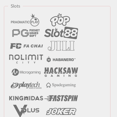
Slots