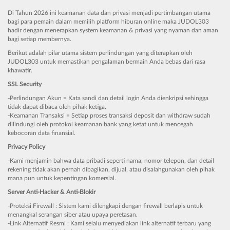
Di Tahun 2026 ini keamanan data dan privasi menjadi pertimbangan utama
bagi para pemain dalam memilih platform hiburan online maka JUDOL303
hadir dengan menerapkan system keamanan & privasi yang nyaman dan aman
bagi setiap membernya.
Berikut adalah pilar utama sistem perlindungan yang diterapkan oleh
JUDOL303 untuk memastikan pengalaman bermain Anda bebas dari rasa
khawatir.
SSL Security
-Perlindungan Akun = Kata sandi dan detail login Anda dienkripsi sehingga
tidak dapat dibaca oleh pihak ketiga.
-Keamanan Transaksi = Setiap proses transaksi deposit dan withdraw sudah
dilindungi oleh protokol keamanan bank yang ketat untuk mencegah
kebocoran data finansial.
Privacy Policy
-Kami menjamin bahwa data pribadi seperti nama, nomor telepon, dan detail
rekening tidak akan pernah dibagikan, dijual, atau disalahgunakan oleh pihak
mana pun untuk kepentingan komersial.
Server Anti-Hacker & Anti-Blokir
-Proteksi Firewall : Sistem kami dilengkapi dengan firewall berlapis untuk
menangkal serangan siber atau upaya peretasan.
-Link Alternatif Resmi : Kami selalu menyediakan link alternatif terbaru yang