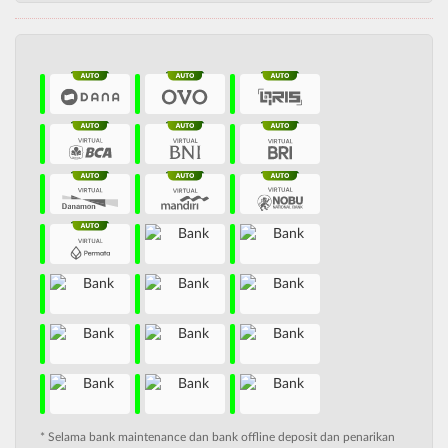
* Selama bank maintenance dan bank offline deposit dan penarikan