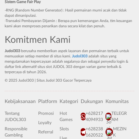
Sistem Game Fair Play
-RNG (Random Number Generator) : Hasil permainan murni acak dan tidak
dapat dimanipulasi.
-Transaksi Pembayaran Dijamin : Berapa pun kemenangan Anda, tim keuangan
kami akan memproses penarikan dana secara kilat dan penuh.
Komitmen Kami
Judol303
berusaha memberikan aspek layanan dan permainan terbaik untuk
memuaskan setiap member di situs kami.
Judol303
adalah situs yang
mengutamakan kepercayaan adalah segalanya dan sebagai penyedia login &
daftar link alternatif situs slot JUDOL 303 dengan varian game terbaik &
terpercaya di tahun 2026.
© 2025 Judol303 | Situs Judol 303 Gacor Terpercaya
Kebijaksanaan
Platform
Kategori
Dukungan
Komunitas
Tentang
Promosi
Hot
+628217
TELEGR
JUDOL303
Games
4094933
AM
Loyalty
Responsible
Slots
+628238
MEZIN
Referral
Gambling
1620522
K
Live