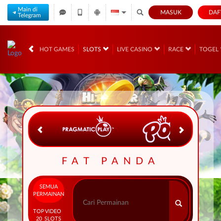
Main di
MASUK
DAF
Telegram
IDR
12,700,702,
HOT GAMES
SLOTS
LIVE CASINO
RACE
TOGEL
FAT PANDA
SEMUA
PERMAINAN
TOP
VIDEO
20
SLOTS