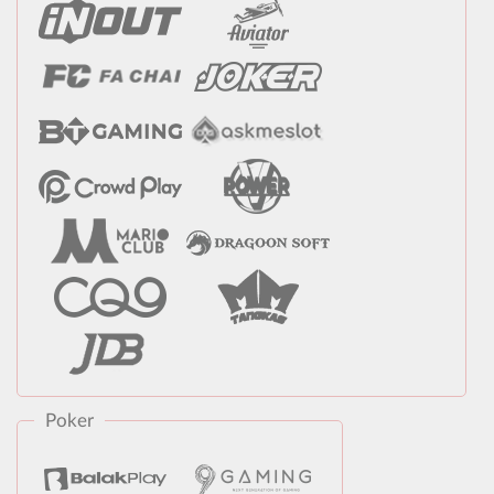
Poker